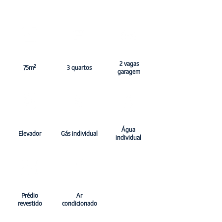
2 vagas
75m²
3 quartos
garagem
​Água
Elevador
Gás individual
individual
Prédio
Ar
revestido
condicionado