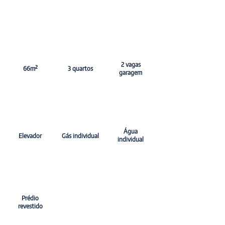
2 vagas
66m²
3 quartos
garagem
​Água
Elevador
Gás individual
individual
Prédio
revestido